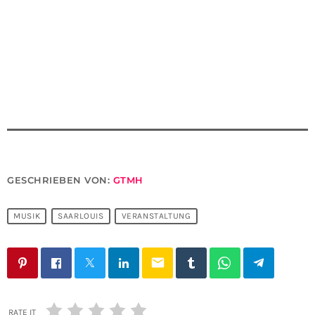
GESCHRIEBEN VON:
GTMH
MUSIK
SAARLOUIS
VERANSTALTUNG
email
RATE IT