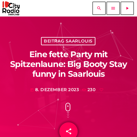
search
menu
play_arrow
BEITRAG SAARLOUIS
Eine fette Party mit
Spitzenlaune: Big Booty Stay
funny in Saarlouis
8. DEZEMBER 2023
230
today
share
email