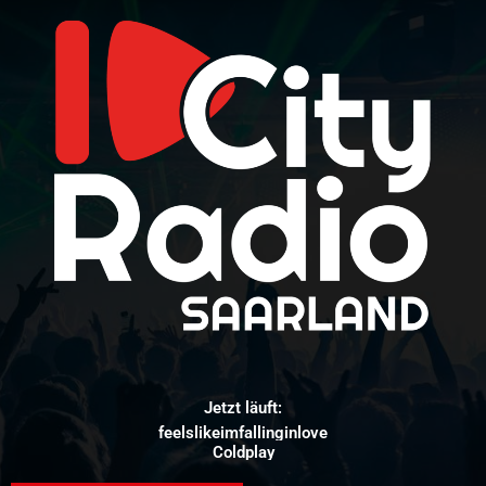
Jetzt läuft:
feelslikeimfallinginlove
Coldplay