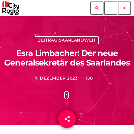
search
menu
play_arrow
BEITRAG SAARLANDWEIT
Esra Limbacher: Der neue
Generalsekretär des Saarlandes
7. DEZEMBER 2023
158
today
share
email