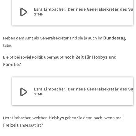
play_arrow
Esra Limbacher: Der neue Generalsekretär des Saarlandes
GTMH
Bundestag
Neben dem Amt als Generalsekretär sind sie ja auch im
tätig.
noch Zeit für Hobbys und
Bleibt bei soviel Politik überhaupt
Familie
?
play_arrow
Esra Limbacher: Der neue Generalsekretär des Saarlandes
GTMH
Hobbys
Herr Limbacher, welchen
gehen Sie denn nach, wenn mal
Freizeit
angesagt ist?