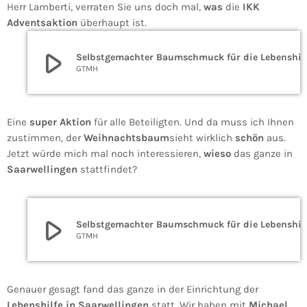
Herr Lamberti, verraten Sie uns doch mal,
was
die
IKK
Adventsaktion
überhaupt ist.
play_arrow
Selbstgemachter Baumschmuck f
GTMH
Eine
super Aktion
für alle Beteiligten. Und da muss ich Ihnen
zustimmen, der
Weihnachtsbaum
sieht wirklich
schön
aus.
Jetzt würde mich mal noch interessieren,
wieso
das ganze in
Saarwellingen
stattfindet?
play_arrow
Selbstgemachter Baumschmuck f
GTMH
Genauer gesagt fand das ganze in der Einrichtung der
Lebenshilfe in Saarwellingen
statt. Wir haben mit
Michael