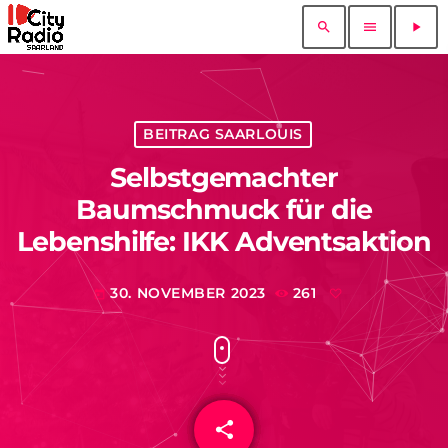
search
menu
play_arrow
BEITRAG SAARLOUIS
Selbstgemachter
Baumschmuck für die
Lebenshilfe: IKK Adventsaktion
30. NOVEMBER 2023
261
today
share
email