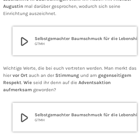
Augustin
mal darüber gesprochen, wodurch sich seine
Einrichtung auszeichnet.
play_arrow
Selbstgemachter Baumschmuck f
GTMH
Wichtige Werte, die bei euch vertreten werden. Man merkt das
hier
vor Ort
auch an der
Stimmung
und am
gegenseitigem
Respekt
.
Wie
seid ihr denn auf die
Adventsaktion
aufmerksam
geworden?
play_arrow
Selbstgemachter Baumschmuck f
GTMH