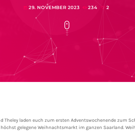
29. NOVEMBER 2023
234
2
today
und Theley laden euch zum ersten Adventswochenende zum S
r höchst gelegene Weihnachtsmarkt im ganzen Saarland. We