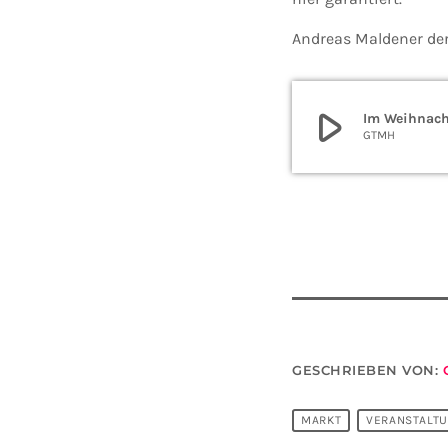
Andreas Maldener der
play_arrow
Im Weihnach
GTMH
GESCHRIEBEN VON:
MARKT
VERANSTALT