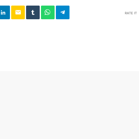
email
RATE IT