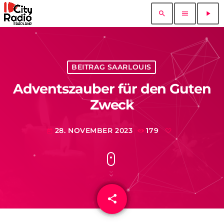
search
menu
play_arrow
BEITRAG SAARLOUIS
Adventszauber für den Guten
Zweck
28. NOVEMBER 2023
179
today
share
email