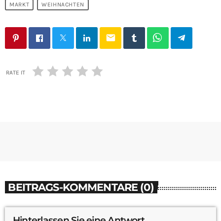
MARKT
WEIHNACHTEN
email
RATE IT
BEITRAGS-KOMMENTARE (0)
Hinterlassen Sie eine Antwort