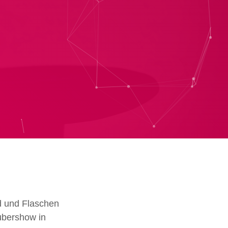
d und Flaschen
ubershow in