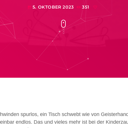
5. OKTOBER 2023
351
today
winden spurlos, ein Tisch schwebt wie von Geisterhan
einbar endlos. Das und vieles mehr ist bei der Kinderza