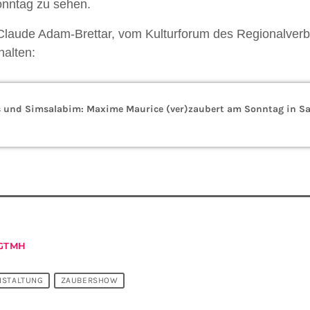
nntag zu sehen.
Claude Adam-Brettar, vom Kulturforum des Regionalver
halten:
 und Simsalabim: Maxime Maurice (ver)zaubert am Sonntag in S
GTMH
NSTALTUNG
ZAUBERSHOW