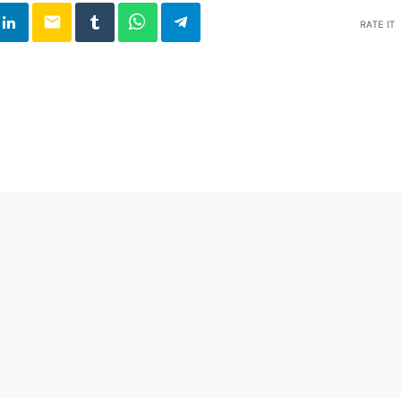
email
RATE IT