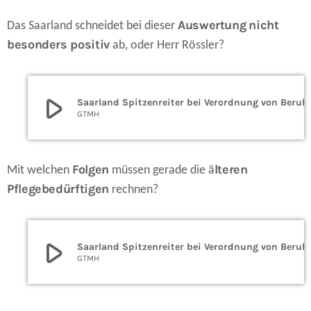
Auswertung
nicht
Das Saarland schneidet bei dieser
besonders positiv
ab, oder Herr Rössler?
play_arrow
Saarland Spitzenreiter bei Verordnu
GTMH
Folgen
lteren
Mit welchen
müssen gerade die ä
Pflegebedürftigen
rechnen?
play_arrow
Saarland Spitzenreiter bei Verordnu
GTMH