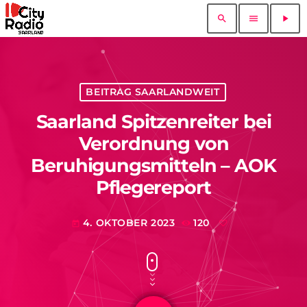
search
menu
play_arrow
BEITRAG SAARLANDWEIT
Saarland Spitzenreiter bei
Verordnung von
Beruhigungsmitteln – AOK
Pflegereport
4. OKTOBER 2023
120
today