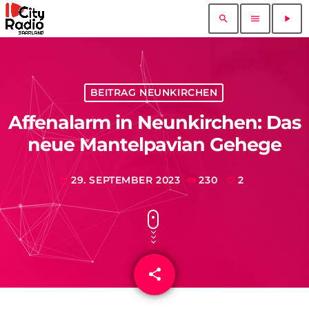
search
menu
play_arrow
BEITRAG NEUNKIRCHEN
Affenalarm in Neunkirchen: Das
neue Mantelpavian Gehege
29. SEPTEMBER 2023
230
2
today
share
email
2