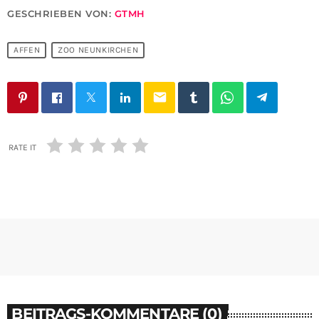
GESCHRIEBEN VON:
GTMH
AFFEN
ZOO NEUNKIRCHEN
email
RATE IT
BEITRAGS-KOMMENTARE (0)