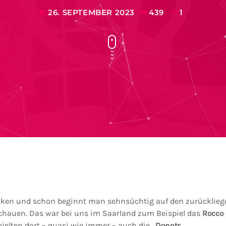
26. SEPTEMBER 2023
439
1
today
nken und schon beginnt man sehnsüchtig auf den zurückliege
hauen. Das war bei uns im Saarland zum Beispiel das
Rocco 
pielten dort – quasi wie immer – auch die „
Donots
„.