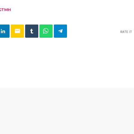
GTMH
email
RATE IT