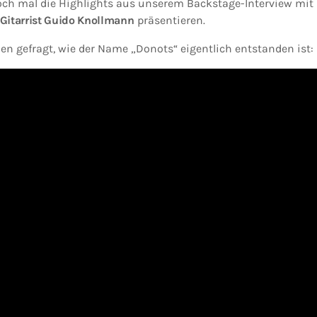
ch mal die Highlights aus unserem Backstage-Interview mi
Gitarrist Guido Knollmann
präsentieren.
en gefragt, wie der Name „Donots“ eigentlich entstanden ist: