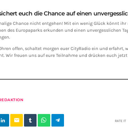
sichert euch die Chance auf einen unvergessli
malige Chance nicht entgehen! Mit ein wenig Glück könnt ihr 
ionen des Europaparks erkunden und einen unvergesslichen Tag
ngen.
hren offen, schaltet morgen euer CityRadio ein und erfahrt, w
nt. Wir freuen uns auf eure Teilnahme und drücken euch jetz
REDAKTION
email
RATE IT