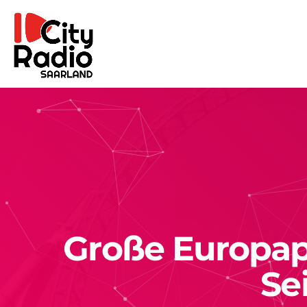
Große Europap
Se