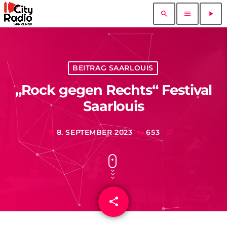
search
menu
play_arrow
BEITRAG SAARLOUIS
„Rock gegen Rechts“ Festival
Saarlouis
8. SEPTEMBER 2023
653
today
share
email