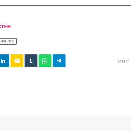
GTMH
CHERUNG
email
RATE IT