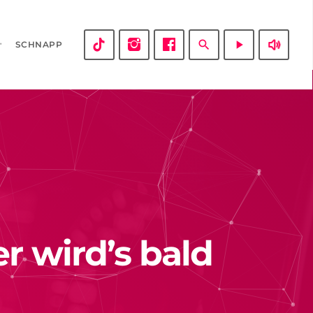
volume_up
search
play_arrow
SCHNAPP
r wird’s bald