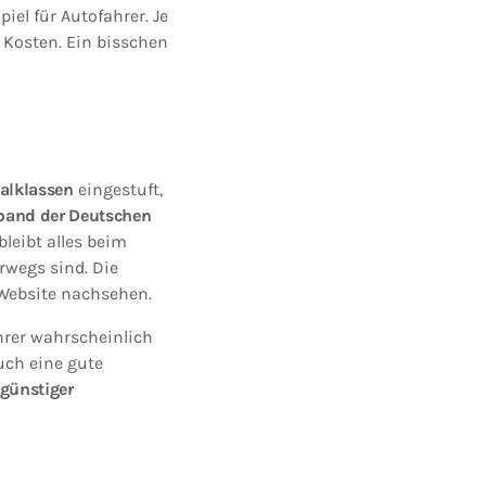
iel für Autofahrer. Je
e Kosten. Ein bisschen
alklassen
eingestuft,
band der Deutschen
leibt alles beim
erwegs sind. Die
Website nachsehen.
hrer wahrscheinlich
auch eine gute
günstiger