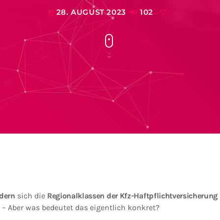
28. AUGUST 2023
102
today
dern
sich die
Regionalklassen
der Kfz-Haftpflichtversicherung
 – Aber was bedeutet das eigentlich konkret?