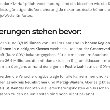
n der Kfz-Haftpflichtversicherung sind ein bisschen wie ein Sp
desto günstiger die Versicherung. Je riskanter, desto höher di
s-Wette für Autos.
erungen stehen bevor:
rden rund
3,8 Millionen
von uns im Saarland in
höhere Region
llionen
in
niedrigere Klassen
wechseln. Das hat der
Gesamtver
aft
(kurz GDV) bekanntgegeben. Für die meisten im Saarland b
etwa 36,4 Millionen, die mit den aktuellen Regionalklassen unt
 man übrigens anhand der eigenen
Postleitzahl
auf der GDV-
erden die Versicherungsbeiträge für alle Fahrerinnen und Fa
 den
Landkreis Neunkirchen
und
Merzig-Wadern
. Aber es gibt 
eis St. Wendel
könnten die Versicherungskosten ein bisschen
gaben zu den neuen Kosten sind noch nicht bekannt.