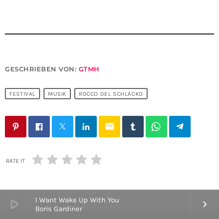
GESCHRIEBEN VON:
GTMH
FESTIVAL
MUSIK
ROCCO DEL SCHLACKO
email
RATE IT
I Want Wake Up With You
play_arrow
keyboard_arrow_right
Boris Gardiner