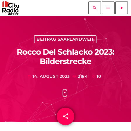
search
menu
play_arrow
BEITRAG SAARLANDWEIT
Rocco Del Schlacko 2023:
Bilderstrecke
14. AUGUST 2023
2184
10
today
share
email
10