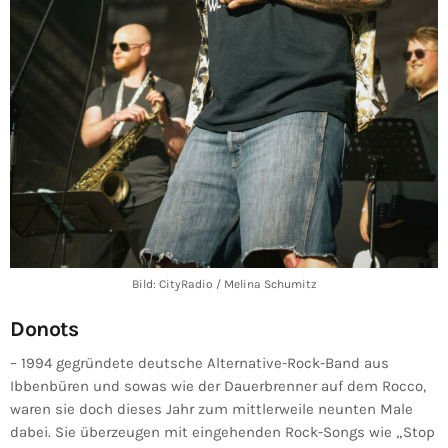
Bild: CityRadio / Melina Schumitz
Donots
– 1994 gegründete deutsche Alternative-Rock-Band aus
Ibbenbüren und sowas wie der Dauerbrenner auf dem Rocco,
waren sie doch dieses Jahr zum mittlerweile neunten Male
dabei. Sie überzeugen mit eingehenden Rock-Songs wie „Stop