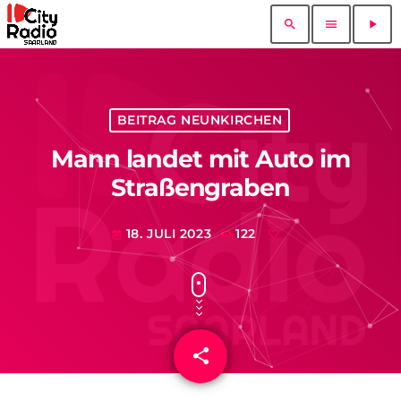
search
menu
play_arrow
BEITRAG NEUNKIRCHEN
Mann landet mit Auto im
Straßengraben
18. JULI 2023
122
today
share
email