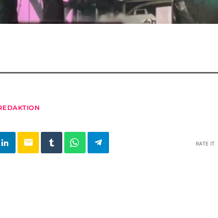
REDAKTION
email
RATE IT