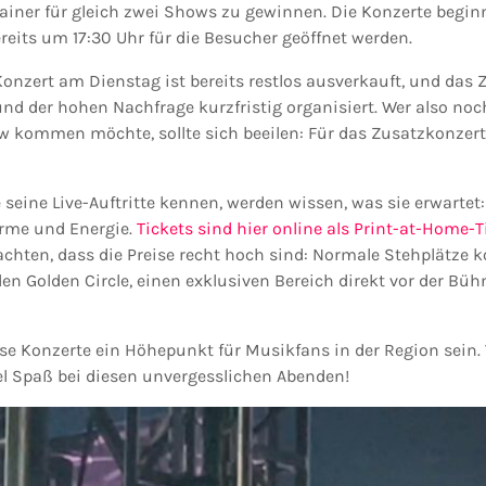
iner für gleich zwei Shows zu gewinnen. Die Konzerte begin
ereits um 17:30 Uhr für die Besucher geöffnet werden.
Konzert am Dienstag ist bereits restlos ausverkauft, und das
d der hohen Nachfrage kurzfristig organisiert. Wer also noc
 kommen möchte, sollte sich beeilen: Für das Zusatzkonzert
 seine Live-Auftritte kennen, werden wissen, was sie erwartet
arme und Energie.
Tickets sind hier online als Print-at-Home-T
chten, dass die Preise recht hoch sind: Normale Stehplätze k
en Golden Circle, einen exklusiven Bereich direkt vor der Bühn
ese Konzerte ein Höhepunkt für Musikfans in der Region sein.
l Spaß bei diesen unvergesslichen Abenden!