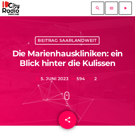
search
menu
play_arrow
BEITRAG SAARLANDWEIT
Die Marienhauskliniken: ein
Blick hinter die Kulissen
5. JUNI 2023
594
2
today
share
email
2