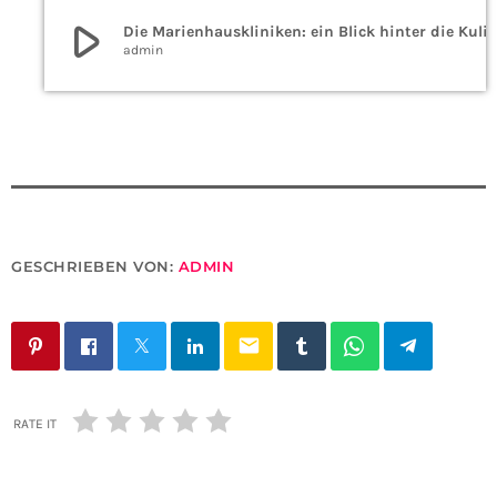
play_arrow
Die Marienhauskliniken: ein Blick hinter die Ku
admin
GESCHRIEBEN VON:
ADMIN
email
RATE IT