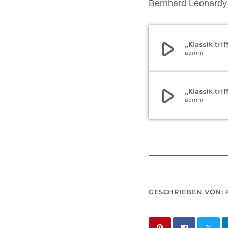
Bernhard Leonardy 
play_arrow
„Klassik tri
admin
play_arrow
„Klassik tri
admin
GESCHRIEBEN VON: