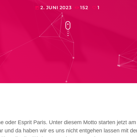
2. JUNI 2023
152
1
today
rne oder Esprit Paris. Unter diesem Motto starten jetzt a
ar und da haben wir es uns nicht entgehen lassen mit d