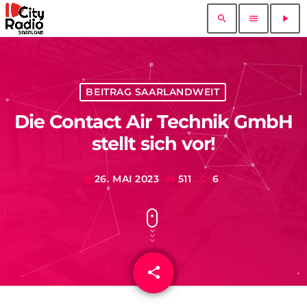
search
menu
play_arrow
BEITRAG SAARLANDWEIT
Die Contact Air Technik GmbH
stellt sich vor!
26. MAI 2023
511
6
today
share
email
6