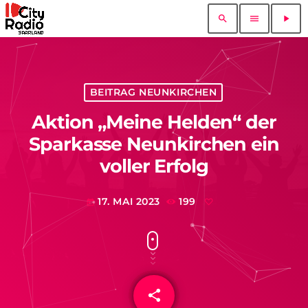
search
menu
play_arrow
BEITRAG NEUNKIRCHEN
Aktion „Meine Helden“ der
Sparkasse Neunkirchen ein
voller Erfolg
17. MAI 2023
199
today
share
email