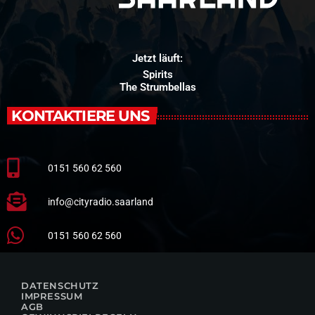
Jetzt läuft:
Spirits
The Strumbellas
KONTAKTIERE UNS
0151 560 62 560
info@cityradio.saarland
0151 560 62 560
DATENSCHUTZ
IMPRESSUM
AGB