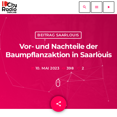
search
menu
play_arrow
BEITRAG SAARLOUIS
Vor- und Nachteile der
Baumpflanzaktion in Saarlouis
10. MAI 2023
398
2
today
share
email
2