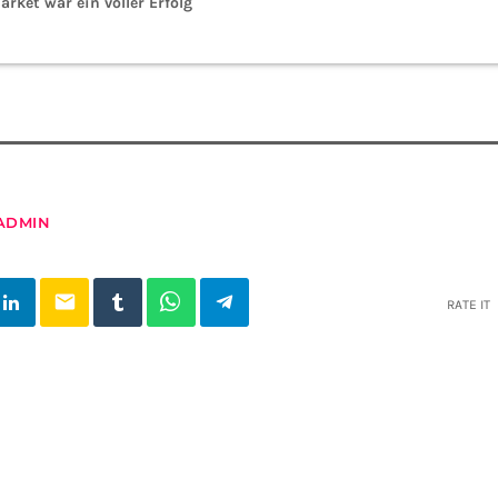
rket war ein voller Erfolg
ADMIN
email
RATE IT