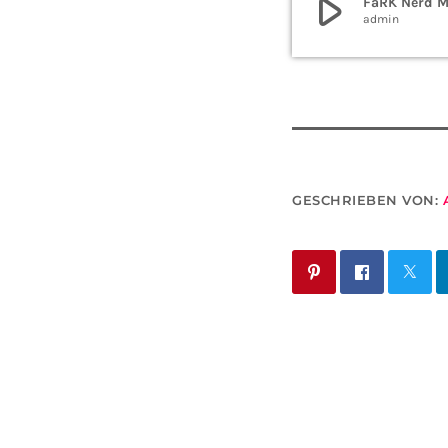
play_arrow
FaRK Nerd Ma
admin
GESCHRIEBEN VON: