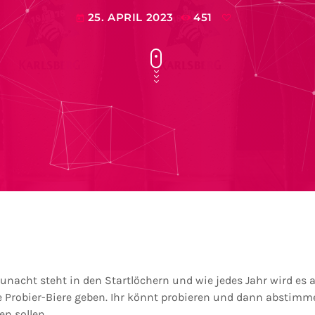
25. APRIL 2023
451
today
unacht steht in den Startlöchern und wie jedes Jahr wird es 
e Probier-Biere geben. Ihr könnt probieren und dann abstimme
n sollen.