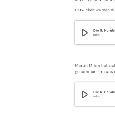
Entwickelt wurden di
play_arrow
Die 6. Hombu
admin
Martin Mihm hat sic
genommen, um uns ei
play_arrow
Die 6. Hombu
admin