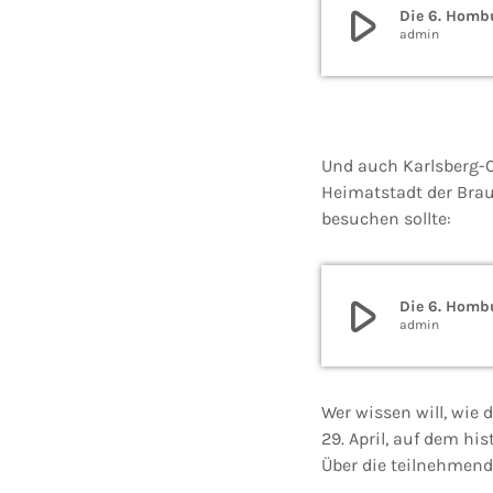
play_arrow
Die 6. Hombu
admin
Und auch Karlsberg-C
Heimatstadt der Braue
besuchen sollte:
play_arrow
Die 6. Hombu
admin
Wer wissen will, wie
29. April, auf dem hi
Über die teilnehmen