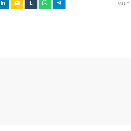
email
RATE IT