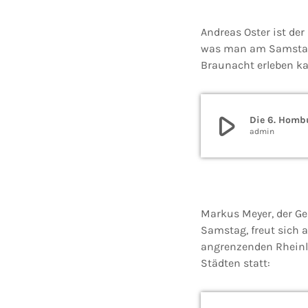
Andreas Oster ist der
was man am Samstag –
Braunacht erleben k
play_arrow
Die 6. Hombu
admin
Markus Meyer, der Ge
Samstag, freut sich
angrenzenden Rheinla
Städten statt: