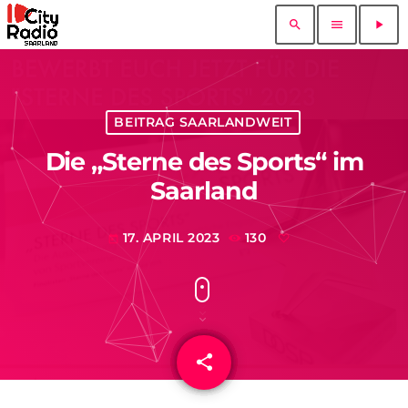
search
menu
play_arrow
BEITRAG SAARLANDWEIT
Die „Sterne des Sports“ im
Saarland
17. APRIL 2023
130
today
share
email