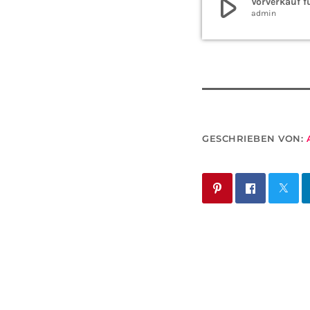
play_arrow
Vorverkauf f
admin
GESCHRIEBEN VON: