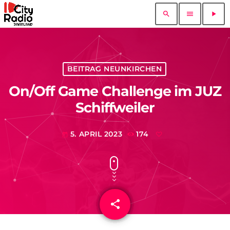
search
menu
play_arrow
BEITRAG NEUNKIRCHEN
On/Off Game Challenge im JUZ
Schiffweiler
5. APRIL 2023
174
today
share
email