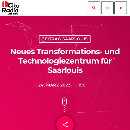
search
menu
play_arrow
BEITRAG SAARLOUIS
Neues Transformations- und
Technologiezentrum für
Saarlouis
24. MÄRZ 2023
190
today
share
email