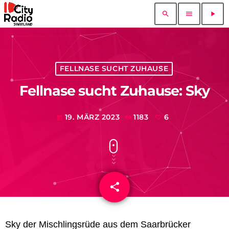
search
menu
play_arrow
FELLNASE SUCHT ZUHAUSE
Fellnase sucht Zuhause: Sky
19. MÄRZ 2023
1183
6
today
share
email
6
Sky der Mischlingsrüde aus dem Saarbrücker