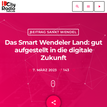
search
menu
play_arrow
BEITRAG SANKT WENDEL
Das Smart Wendeler Land: gut
aufgestellt in die digitale
Zukunft
7. MÄRZ 2023
143
today
share
email