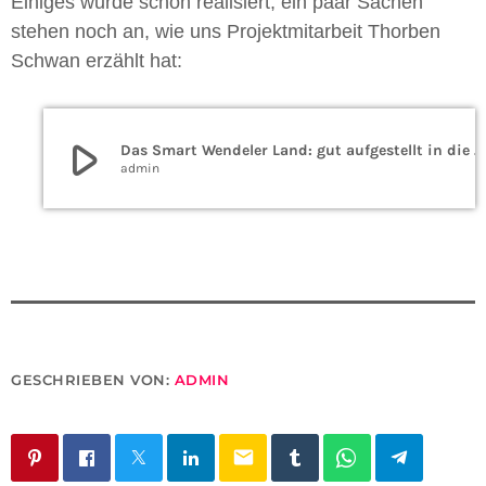
Einiges wurde schon realisiert, ein paar Sachen
stehen noch an, wie uns Projektmitarbeit Thorben
Schwan erzählt hat:
play_arrow
Das Smart Wendeler Land: gut aufgestellt in die digitale Zukunft
admin
GESCHRIEBEN VON:
ADMIN
email