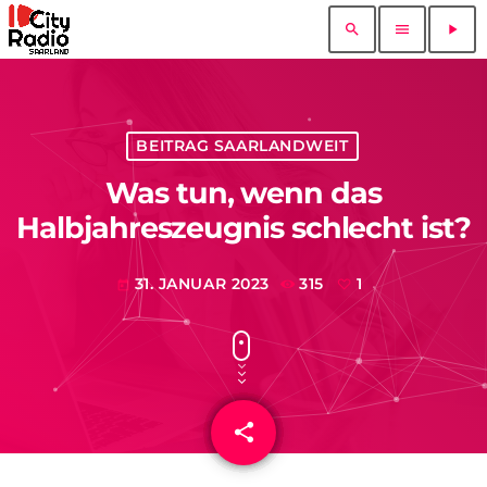
search
menu
play_arrow
BEITRAG SAARLANDWEIT
Was tun, wenn das
Halbjahreszeugnis schlecht ist?
31. JANUAR 2023
315
1
today
share
email
1