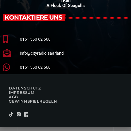
I Ran
A Flock Of Seagulls
KONTAKTIERE UNS
0151 560 62 560
info@cityradio.saarland
0151 560 62 560
DATENSCHUTZ
IMPRESSUM
AGB
GEWINNSPIELREGELN