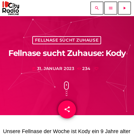
search
menu
play_arrow
FELLNASE SUCHT ZUHAUSE
Fellnase sucht Zuhause: Kody
31. JANUAR 2023
234
today
share
email
Unsere Fellnase der Woche ist Kody ein 9 Jahre alter