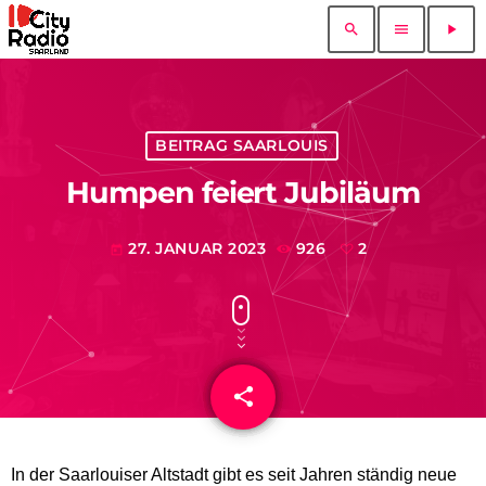
search
menu
play_arrow
BEITRAG SAARLOUIS
Humpen feiert Jubiläum
27. JANUAR 2023
926
2
today
share
email
2
In der Saarlouiser Altstadt gibt es seit Jahren ständig neue