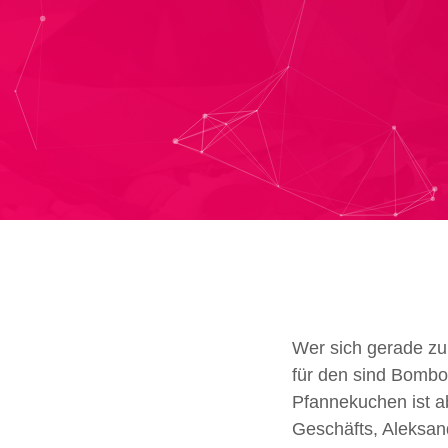
Wer sich g
erade zu
für den sind Bombo
Pfannekuchen ist ab
Geschäfts,
Aleksan