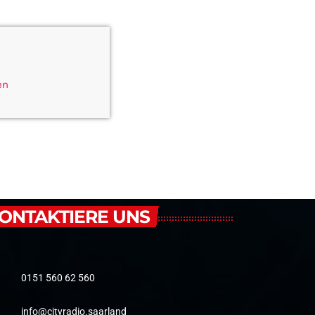
en
ONTAKTIERE UNS
0151 560 62 560
info@cityradio.saarland