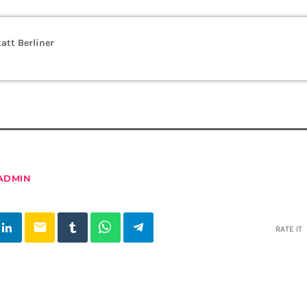
att Berliner
ADMIN
email
RATE IT