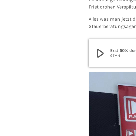
Frist drohen Verspät
Alles was man jetzt
Steuerberatungsagent
play_arrow
Erst 50% der
GTMH