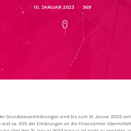
10. JANUAR 2023
369
today
 der Grundsteuererklärungen sind bis zum 31. Januar 2023 ver
 erst ca. 50% der Erklärungen an die Finanzämter übermittelt.
ung über den 31. Januar 2023 hinaus ist nicht zu erwarten. U