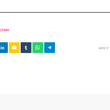
GTMH
email
RATE IT