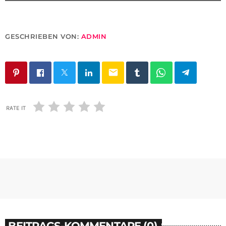
GESCHRIEBEN VON:
ADMIN
email
RATE IT
BEITRAGS-KOMMENTARE (0)