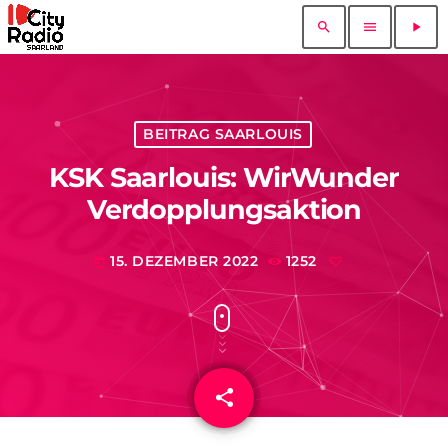
search
menu
play_arrow
BEITRAG SAARLOUIS
KSK Saarlouis: WirWunder
Verdopplungsaktion
15. DEZEMBER 2022
1252
today
share
email