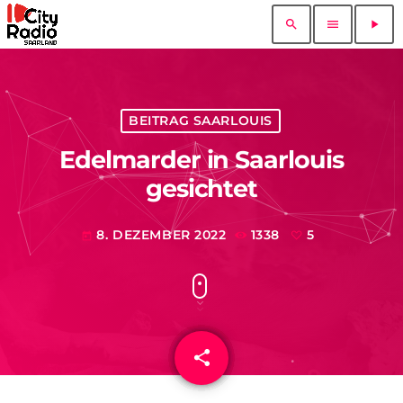
search
menu
play_arrow
BEITRAG SAARLOUIS
Edelmarder in Saarlouis
gesichtet
8. DEZEMBER 2022
1338
5
today
share
email
5