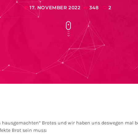
17. NOVEMBER 2022
348
2
today
es hausgemachten“ Brotes und wir haben uns deswegen mal be
fekte Brot sein muss: