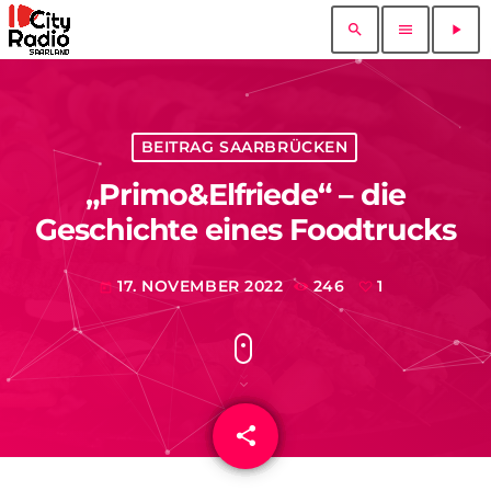
search
menu
play_arrow
BEITRAG SAARBRÜCKEN
„Primo&Elfriede“ – die
Geschichte eines Foodtrucks
17. NOVEMBER 2022
246
1
today
share
email
1