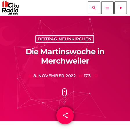
search
menu
play_arrow
BEITRAG NEUNKIRCHEN
Die Martinswoche in
Merchweiler
8. NOVEMBER 2022
173
today
share
email