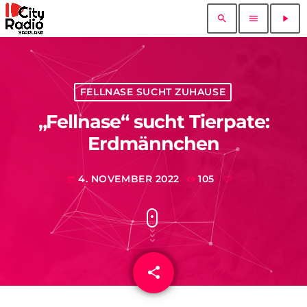
search
menu
play_arrow
FELLNASE SUCHT ZUHAUSE
„Fellnase“ sucht Tierpate:
Erdmännchen
4. NOVEMBER 2022
105
today
share
email