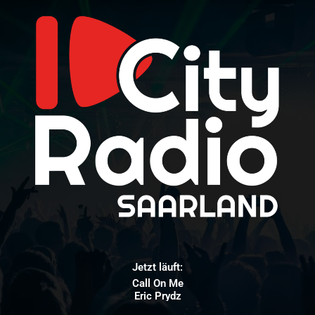
Jetzt läuft:
Call On Me
Eric Prydz