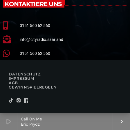
KONTAKTIERE UNS
0151 560 62 560
info@cityradio.saarland
0151 560 62 560
DATENSCHUTZ
IMPRESSUM
AGB
GEWINNSPIELREGELN
Call On Me
play_arrow
keyboard_arrow_right
Eric Prydz