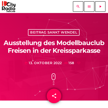
search
menu
play_arrow
BEITRAG SANKT WENDEL
Ausstellung des Modellbauclub
Freisen in der Kreissparkasse
13. OKTOBER 2022
158
today
share
email