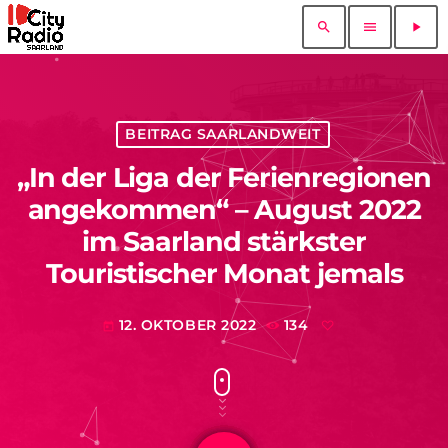
search
menu
play_arrow
BEITRAG SAARLANDWEIT
„In der Liga der Ferienregionen
angekommen“ – August 2022
im Saarland stärkster
Touristischer Monat jemals
12. OKTOBER 2022
134
today