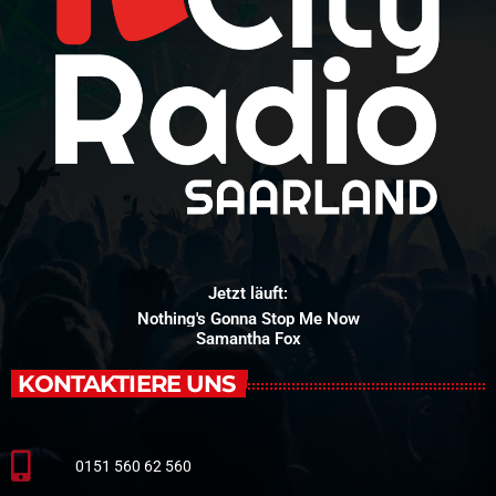
Jetzt läuft:
Nothing's Gonna Stop Me Now
Samantha Fox
KONTAKTIERE UNS
0151 560 62 560