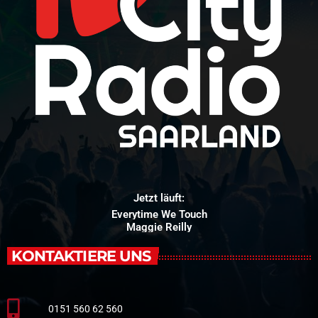
Jetzt läuft:
Everytime We Touch
Maggie Reilly
KONTAKTIERE UNS
0151 560 62 560