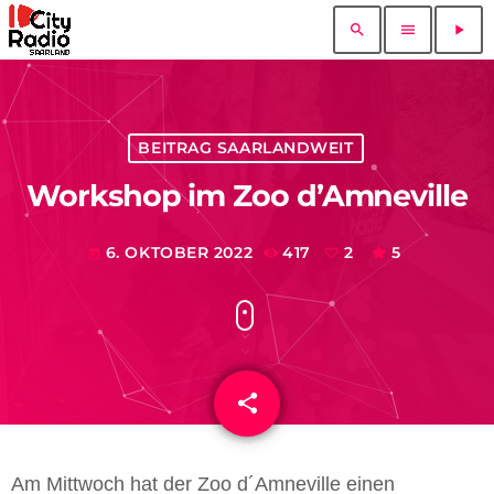
search
menu
play_arrow
BEITRAG SAARLANDWEIT
Workshop im Zoo d’Amneville
6. OKTOBER 2022
417
2
5
today
share
email
2
Am Mittwoch hat der Zoo d´Amneville einen