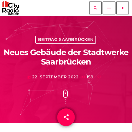
search
menu
play_arrow
BEITRAG SAARBRÜCKEN
Neues Gebäude der Stadtwerke
Saarbrücken
22. SEPTEMBER 2022
159
today
share
email