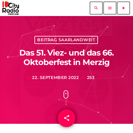
search
menu
play_arrow
BEITRAG SAARLANDWEIT
Das 51. Viez- und das 66.
Oktoberfest in Merzig
22. SEPTEMBER 2022
253
today
share
email