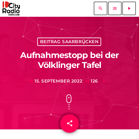
search
menu
play_arrow
BEITRAG SAARBRÜCKEN
Aufnahmestopp bei der
Völklinger Tafel
15. SEPTEMBER 2022
126
today
share
email