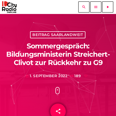
search
menu
play_arrow
BEITRAG SAARLANDWEIT
Sommergespräch:
Bildungsministerin Streichert-
Clivot zur Rückkehr zu G9
1. SEPTEMBER 2022
189
today
share
email