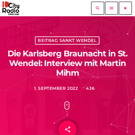
search
menu
play_arrow
BEITRAG SANKT WENDEL
Die Karlsberg Braunacht in St.
Wendel: Interview mit Martin
Mihm
1. SEPTEMBER 2022
436
today
share
email