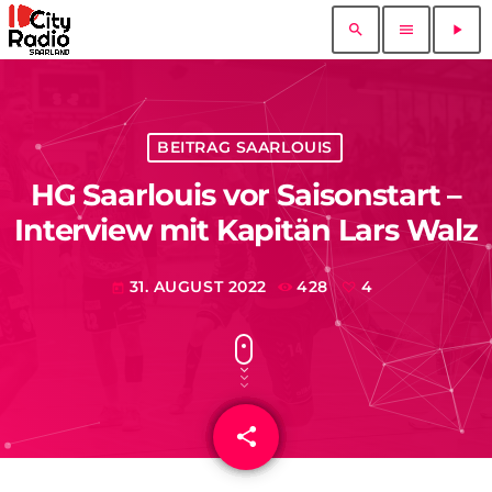
search
menu
play_arrow
BEITRAG SAARLOUIS
HG Saarlouis vor Saisonstart –
Interview mit Kapitän Lars Walz
31. AUGUST 2022
428
4
today
share
email
4