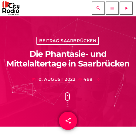
search
menu
play_arrow
BEITRAG SAARBRÜCKEN
Die Phantasie- und
Mittelaltertage in Saarbrücken
10. AUGUST 2022
498
today
share
email