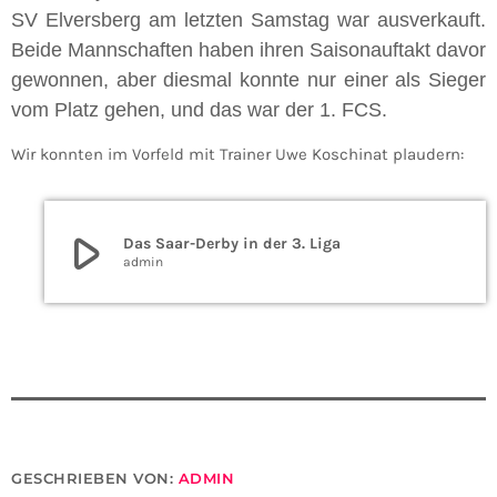
SV Elversberg am letzten Samstag war ausverkauft.
Beide Mannschaften haben ihren Saisonauftakt davor
gewonnen, aber diesmal konnte nur einer als Sieger
vom Platz gehen, und das war der 1. FCS.
Wir konnten im Vorfeld mit Trainer Uwe Koschinat plaudern:
play_arrow
Das Saar-Derby in der 3. Liga
admin
GESCHRIEBEN VON:
ADMIN